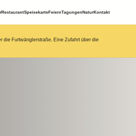
r
Restaurant
Speisekarte
Feiern
Tagungen
Natur
Kontakt
 die Furtwänglerstraße. Eine Zufahrt über die