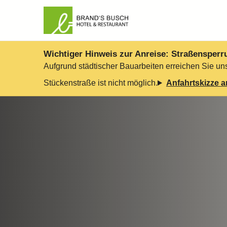
Wichtiger Hinweis zur Anreise: Straßensperr
Aufgrund städtischer Bauarbeiten erreichen Sie uns
Stückenstraße ist nicht möglich.
Anfahrtskizze 